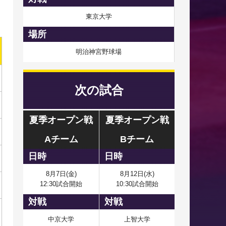
東京大学
場所
明治神宮野球場
次の試合
夏季オープン戦
夏季オープン戦
Aチーム
Bチーム
日時
日時
8月7日(金)
8月12日(水)
12:30試合開始
10:30試合開始
対戦
対戦
中京大学
上智大学