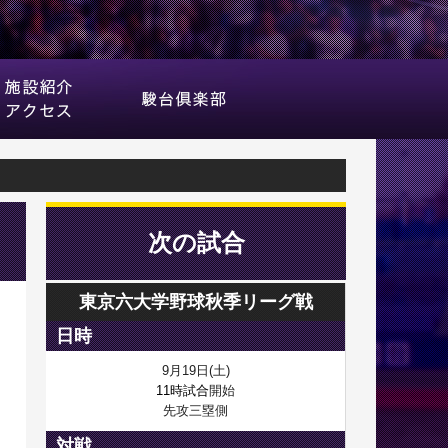
次の試合
東京六大学野球秋季リーグ戦
日時
9月19日(土)
11時試合
開始
先攻三塁側
対戦