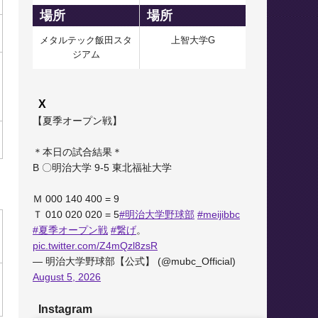
場所
場所
メタルテック飯田スタ
上智大学G
ジアム
X
【夏季オープン戦】
＊本日の試合結果＊
B 〇明治大学 9-5 東北福祉大学
Ｍ 000 140 400 = 9
Ｔ 010 020 020 = 5
#明治大学野球部
#meijibbc
#夏季オープン戦
#繋げ
。
pic.twitter.com/Z4mQzl8zsR
— 明治大学野球部【公式】 (@mubc_Official)
August 5, 2026
Instagram