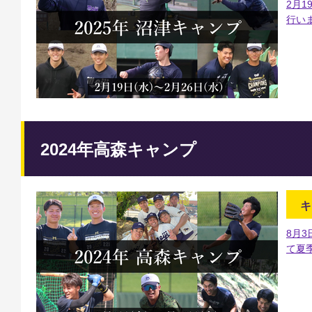
2月1
行い
2024年高森キャンプ
キ
8月3
て夏