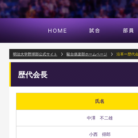
明治大学野球部公式サイト
駿台俱楽部ホームページ
沿革ー歴代
歴代会長
氏名
中澤 不二雄
小西 得郎