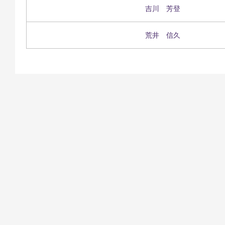
吉川 芳登
荒井 信久