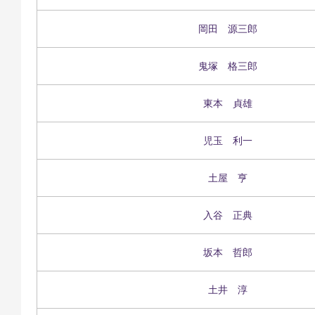
岡田 源三郎
鬼塚 格三郎
東本 貞雄
児玉 利一
土屋 亨
入谷 正典
坂本 哲郎
土井 淳