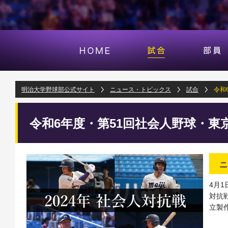
明治大学野球部公式サイト
ニュース・トピックス
試合
令和
令和6年度・第51回社会人野球・東
ニ
4月
対抗
立製