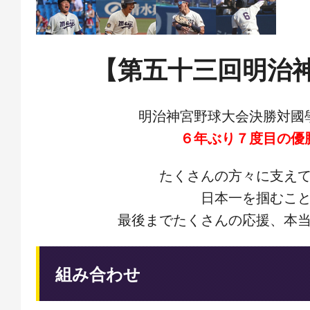
【第五十三回明治
明治神宮野球大会決勝対國
６年ぶり７度目の優
たくさんの方々に支え
日本一を掴むこ
最後までたくさんの応援、本
組み合わせ