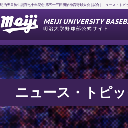
明治天皇御生誕百七十年記念 第五十三回明治神宮野球大会 | 試合 | ニュース・トピ
ニュース・トピッ