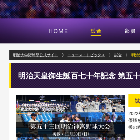
明治大学野球部公式サイト
ニュース・トピックス
試合
明治
明治天皇御生誕百七十年記念 第五
試
20
優勝
援の