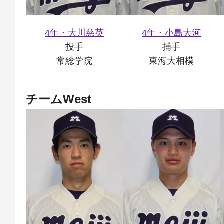
4年・大川慈英
4年・小島大河
投手
捕手
常総学院
東海大相模
チームWest