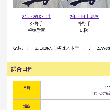
3年・榊原七斗
2年・田上夏衣
外野手
外野手
報徳学園
広陵
なお、チームEastの主将は木本圭一、チームW
試合日程
日時
11月2
※雨天の場
場所