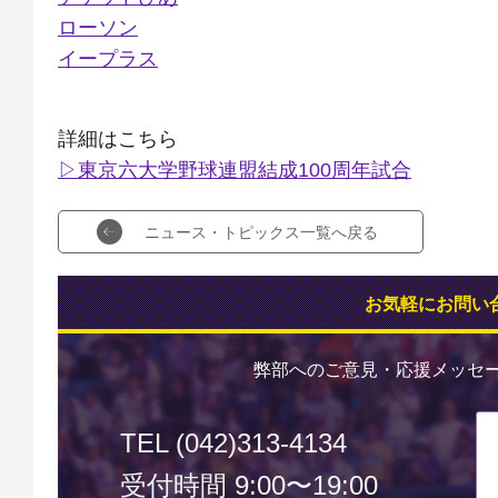
ローソン
イープラス
詳細はこちら
▷東京六大学野球連盟結成100周年試合
ニュース・トピックス一覧へ戻る
お気軽にお問い
弊部へのご意見・応援メッセ
TEL (042)313-4134
受付時間 9:00〜19:00