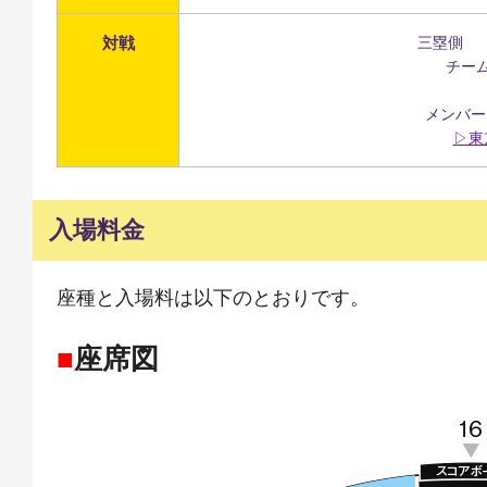
対戦
三塁側 一
チームW
メンバー
▷東
入場料金
座種と入場料は以下のとおりです。
■
座席図