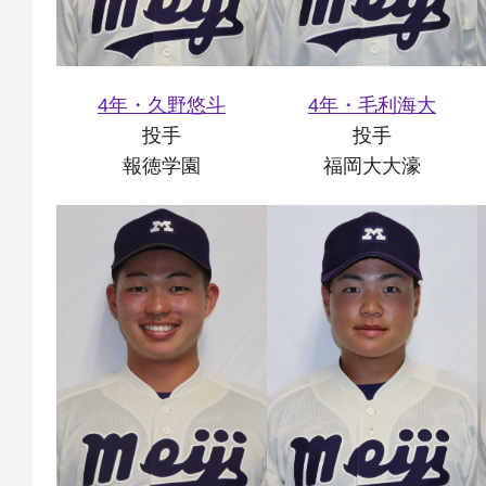
4年・久野悠斗
4年・毛利海大
投手
投手
報徳学園
福岡大大濠