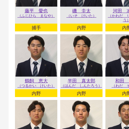
藤平 愛也
磯 圭太
河田 
（ふじひら まなや）
（いそ けいた）
（かわだ 
う
捕手
内野
内
鶴飼 恵大
半田 真太郎
和田 
（つるかい けいた）
（はんだ しんたろう）
（わだ 
内野
内野
内