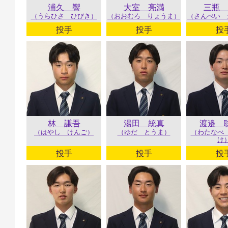
浦久 響
大室 亮満
三瓶 
（うらひさ ひびき）
（おおむろ りょうま）
（さんぺい 
投手
投手
投
林 謙吾
湯田 統真
渡邉 
（はやし けんご）
（ゆだ とうま）
（わたなべ
け
投手
投手
投