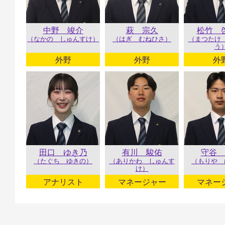
中野 竣介
萩 宗久
松竹 
（なかの しゅんすけ）
（はぎ むねひさ）
（まつたけ
う
外野
外野
外
田口 ゆき乃
有川 駿佑
守谷 
（たぐち ゆきの）
（ありかわ しゅんす
（もりや 
け）
アナリスト
マネージャー
マネー