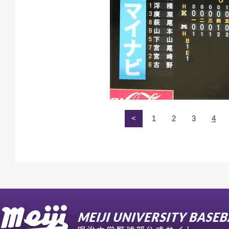
<
1
2
3
4